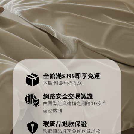
法蘭絨四件式床包被套組-鹿途
全館滿$399即享免運
本島/離島均有配送
網路安全交易認證
由國際組織建構之網路3D安全
認證機制
瑕疵品退款保證
瑕疵商品皆享免運退貨退款