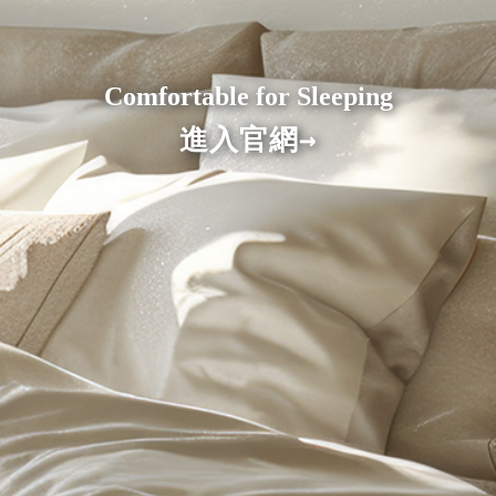
冬季必買(加厚法蘭絨×羊羔絨、冬被、被
毯)