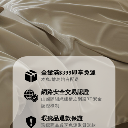
韓風遠紅線針織泡泡被-甜美的夢
全館滿$399即享免運
本島/離島均有配送
網路安全交易認證
由國際組織建構之網路3D安全
認證機制
瑕疵品退款保證
瑕疵商品皆享免運退貨退款