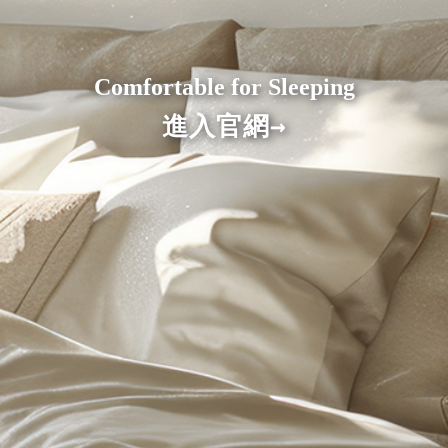
冬季必買(加厚法蘭絨×羊羔絨、冬被、被
毯)