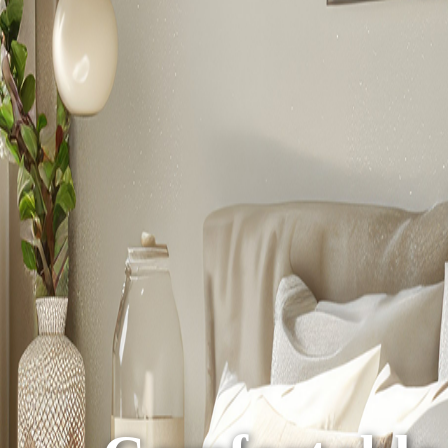
遠紅線針織泡泡被-萌寵熊寶
韓風遠紅線針織泡泡被-