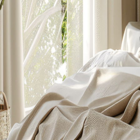
韓風遠紅線針織泡泡被-圓夢公主
韓風