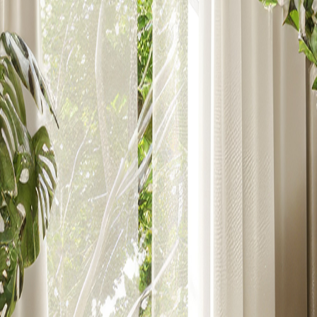
商品頁面標題
韓風遠紅線針織泡泡被-樂淘淘
韓風