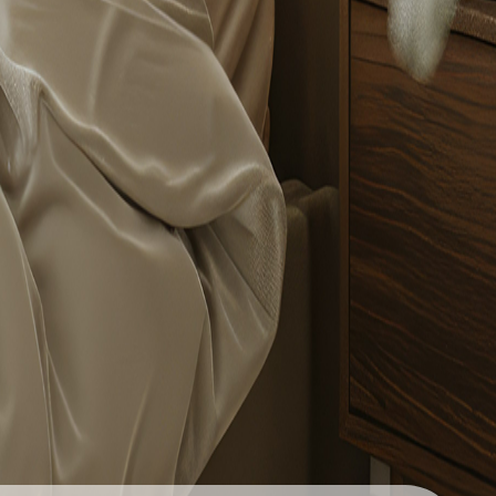
真童心
韓風遠紅線針織泡泡被-綠野仙蹤
鬆時刻
法蘭絨四件式床包被套組-冬麋