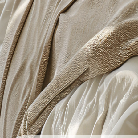
韓風遠紅線針織泡泡被-童年記憶
韓風
韓風遠紅線針織泡泡被-花田小兔
韓風