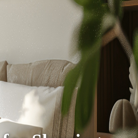
首 頁
商品頁面標題
綜合
時間
波波熊
韓風遠紅線針織泡泡被-精靈寶貝