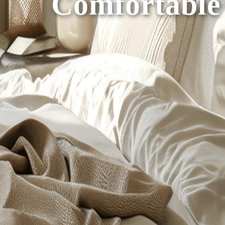
遠紅線針織泡泡被-安妮熊
韓風遠紅線針織泡泡被-小