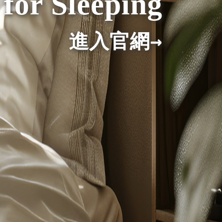
羊肖恩
韓風遠紅線針織泡泡被-甜美的夢