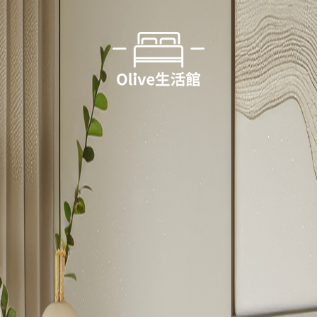
全部商品
冬季必買(加厚法蘭絨×羊羔絨、冬被、被毯