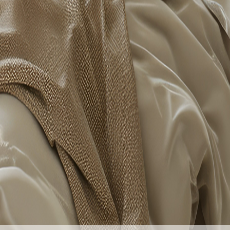
遠紅線針織泡泡被-純真時代
韓風遠紅線針織泡泡被-純
遠紅線針織泡泡被-萌寵樂園
韓風遠紅線針織泡泡被-輕
...
<
1
2
3
4
5
6
7
26
>